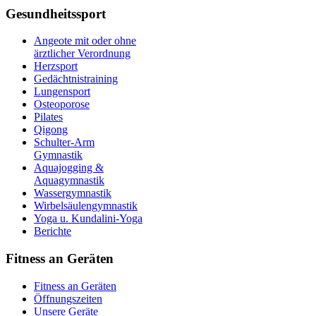
Gesundheitssport
Angeote mit oder ohne
ärztlicher Verordnung
Herzsport
Gedächtnistraining
Lungensport
Osteoporose
Pilates
Qigong
Schulter-Arm
Gymnastik
Aquajogging &
Aquagymnastik
Wassergymnastik
Wirbelsäulengymnastik
Yoga u. Kundalini-Yoga
Berichte
Fitness an Geräten
Fitness an Geräten
Öffnungszeiten
Unsere Geräte