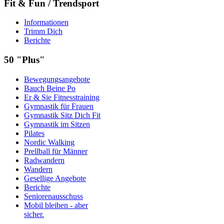
Fit & Fun / Trendsport
Informationen
Trimm Dich
Berichte
50 "Plus"
Bewegungsangebote
Bauch Beine Po
Er & Sie Fitnesstraining
Gymnastik für Frauen
Gymnastik Sitz Dich Fit
Gymnastik im Sitzen
Pilates
Nordic Walking
Prellball für Männer
Radwandern
Wandern
Gesellige Angebote
Berichte
Seniorenausschuss
Mobil bleiben - aber
sicher.