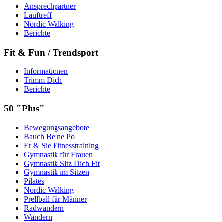
Ansprechpartner
Lauftreff
Nordic Walking
Berichte
Fit & Fun / Trendsport
Informationen
Trimm Dich
Berichte
50 "Plus"
Bewegungsangebote
Bauch Beine Po
Er & Sie Fitnesstraining
Gymnastik für Frauen
Gymnastik Sitz Dich Fit
Gymnastik im Sitzen
Pilates
Nordic Walking
Prellball für Männer
Radwandern
Wandern