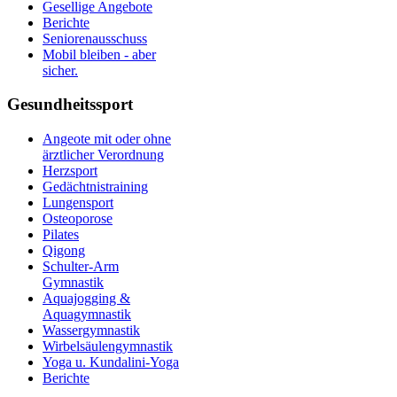
Gesellige Angebote
Berichte
Seniorenausschuss
Mobil bleiben - aber
sicher.
Gesundheitssport
Angeote mit oder ohne
ärztlicher Verordnung
Herzsport
Gedächtnistraining
Lungensport
Osteoporose
Pilates
Qigong
Schulter-Arm
Gymnastik
Aquajogging &
Aquagymnastik
Wassergymnastik
Wirbelsäulengymnastik
Yoga u. Kundalini-Yoga
Berichte