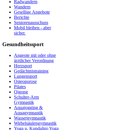
Radwandern
Wandern
Gesellige Angebote
Berichte
Seniorenausschuss
Mobil bleiben - aber
sicher.
Gesundheitssport
Angeote mit oder ohne
ärztlicher Verordnung
Herzsport
Gedächtnistraining
Lungensport
Osteoporose
Pilates
Qigong
Schulter-Arm
Gymnastik
Aquajogging &
Aquagymnastik
Wassergymnastik
Wirbelsäulengymnastik
Yoga u. Kundalini-Yoga