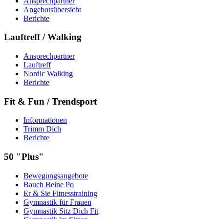
Ansprechpartner
Angebotsübersicht
Berichte
Lauftreff / Walking
Ansprechpartner
Lauftreff
Nordic Walking
Berichte
Fit & Fun / Trendsport
Informationen
Trimm Dich
Berichte
50 "Plus"
Bewegungsangebote
Bauch Beine Po
Er & Sie Fitnesstraining
Gymnastik für Frauen
Gymnastik Sitz Dich Fit