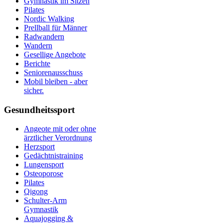
Gymnastik im Sitzen
Pilates
Nordic Walking
Prellball für Männer
Radwandern
Wandern
Gesellige Angebote
Berichte
Seniorenausschuss
Mobil bleiben - aber
sicher.
Gesundheitssport
Angeote mit oder ohne
ärztlicher Verordnung
Herzsport
Gedächtnistraining
Lungensport
Osteoporose
Pilates
Qigong
Schulter-Arm
Gymnastik
Aquajogging &