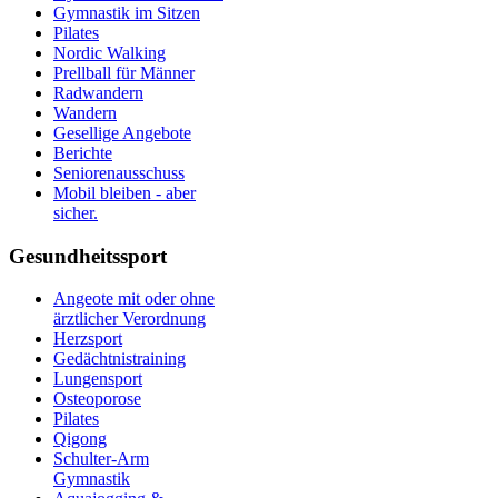
Gymnastik im Sitzen
Pilates
Nordic Walking
Prellball für Männer
Radwandern
Wandern
Gesellige Angebote
Berichte
Seniorenausschuss
Mobil bleiben - aber
sicher.
Gesundheitssport
Angeote mit oder ohne
ärztlicher Verordnung
Herzsport
Gedächtnistraining
Lungensport
Osteoporose
Pilates
Qigong
Schulter-Arm
Gymnastik