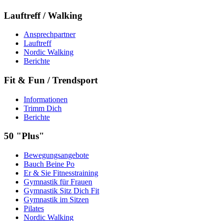
Lauftreff / Walking
Ansprechpartner
Lauftreff
Nordic Walking
Berichte
Fit & Fun / Trendsport
Informationen
Trimm Dich
Berichte
50 "Plus"
Bewegungsangebote
Bauch Beine Po
Er & Sie Fitnesstraining
Gymnastik für Frauen
Gymnastik Sitz Dich Fit
Gymnastik im Sitzen
Pilates
Nordic Walking