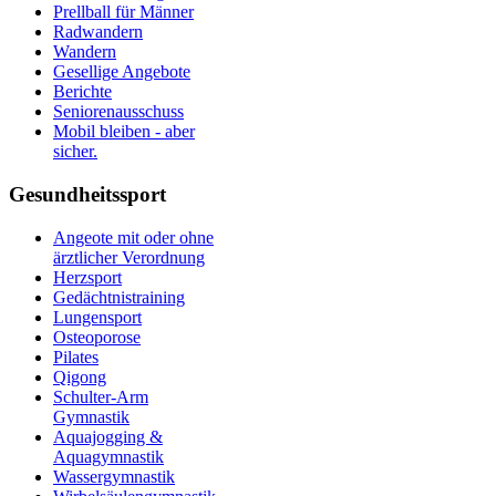
Prellball für Männer
Radwandern
Wandern
Gesellige Angebote
Berichte
Seniorenausschuss
Mobil bleiben - aber
sicher.
Gesundheitssport
Angeote mit oder ohne
ärztlicher Verordnung
Herzsport
Gedächtnistraining
Lungensport
Osteoporose
Pilates
Qigong
Schulter-Arm
Gymnastik
Aquajogging &
Aquagymnastik
Wassergymnastik