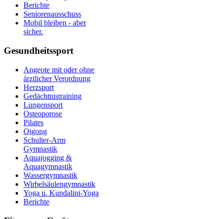
Berichte
Seniorenausschuss
Mobil bleiben - aber
sicher.
Gesundheitssport
Angeote mit oder ohne
ärztlicher Verordnung
Herzsport
Gedächtnistraining
Lungensport
Osteoporose
Pilates
Qigong
Schulter-Arm
Gymnastik
Aquajogging &
Aquagymnastik
Wassergymnastik
Wirbelsäulengymnastik
Yoga u. Kundalini-Yoga
Berichte