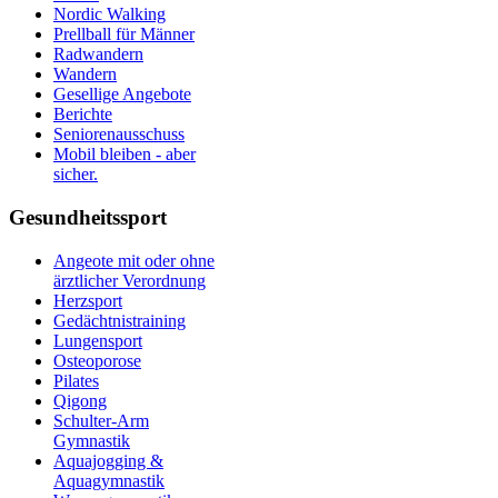
Nordic Walking
Prellball für Männer
Radwandern
Wandern
Gesellige Angebote
Berichte
Seniorenausschuss
Mobil bleiben - aber
sicher.
Gesundheitssport
Angeote mit oder ohne
ärztlicher Verordnung
Herzsport
Gedächtnistraining
Lungensport
Osteoporose
Pilates
Qigong
Schulter-Arm
Gymnastik
Aquajogging &
Aquagymnastik