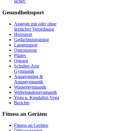
sicher.
Gesundheitssport
Angeote mit oder ohne
ärztlicher Verordnung
Herzsport
Gedächtnistraining
Lungensport
Osteoporose
Pilates
Qigong
Schulter-Arm
Gymnastik
Aquajogging &
Aquagymnastik
Wassergymnastik
Wirbelsäulengymnastik
Yoga u. Kundalini-Yoga
Berichte
Fitness an Geräten
Fitness an Geräten
Öffnungszeiten