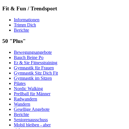
Fit & Fun / Trendsport
Informationen
Trimm Dich
Berichte
50 "Plus"
Bewegungsangebote
Bauch Beine Po
Er & Sie Fitnesstraining
Gymnastik für Frauen
Gymnastik Sitz Dich Fit
Gymnastik im Sitzen
Pilates
Nordic Walking
Prellball für Männer
Radwandern
Wandern
Gesellige Angebote
Berichte
Seniorenausschuss
Mobil bleiben - aber