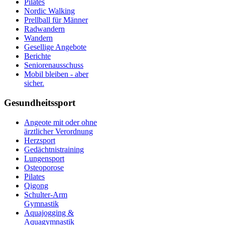
Pilates
Nordic Walking
Prellball für Männer
Radwandern
Wandern
Gesellige Angebote
Berichte
Seniorenausschuss
Mobil bleiben - aber
sicher.
Gesundheitssport
Angeote mit oder ohne
ärztlicher Verordnung
Herzsport
Gedächtnistraining
Lungensport
Osteoporose
Pilates
Qigong
Schulter-Arm
Gymnastik
Aquajogging &
Aquagymnastik