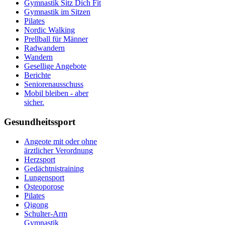
Gymnastik Sitz Dich Fit
Gymnastik im Sitzen
Pilates
Nordic Walking
Prellball für Männer
Radwandern
Wandern
Gesellige Angebote
Berichte
Seniorenausschuss
Mobil bleiben - aber
sicher.
Gesundheitssport
Angeote mit oder ohne
ärztlicher Verordnung
Herzsport
Gedächtnistraining
Lungensport
Osteoporose
Pilates
Qigong
Schulter-Arm
Gymnastik