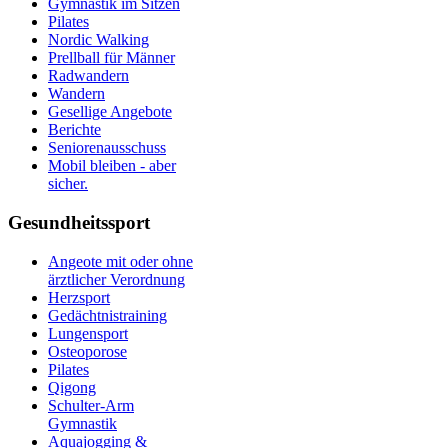
Gymnastik im Sitzen
Pilates
Nordic Walking
Prellball für Männer
Radwandern
Wandern
Gesellige Angebote
Berichte
Seniorenausschuss
Mobil bleiben - aber
sicher.
Gesundheitssport
Angeote mit oder ohne
ärztlicher Verordnung
Herzsport
Gedächtnistraining
Lungensport
Osteoporose
Pilates
Qigong
Schulter-Arm
Gymnastik
Aquajogging &