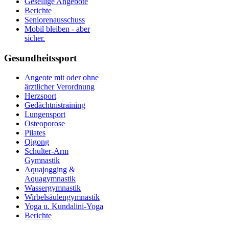
Gesellige Angebote
Berichte
Seniorenausschuss
Mobil bleiben - aber
sicher.
Gesundheitssport
Angeote mit oder ohne
ärztlicher Verordnung
Herzsport
Gedächtnistraining
Lungensport
Osteoporose
Pilates
Qigong
Schulter-Arm
Gymnastik
Aquajogging &
Aquagymnastik
Wassergymnastik
Wirbelsäulengymnastik
Yoga u. Kundalini-Yoga
Berichte