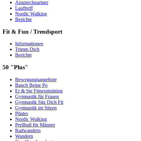
Ansprechpartner
Lauftreff
Nordic Walking
Berichte
Fit & Fun / Trendsport
Informationen
Trimm Dich
Berichte
50 "Plus"
Bewegungsangebote
Bauch Beine Po
Er & Sie Fitnesstraining
Gymnastik für Frauen
Gymnastik Sitz Dich Fit
Gymnastik im Sitzen
Pilates
Nordic Walking
Prellball für Männer
Radwandern
Wandern