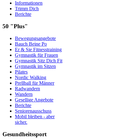
Informationen
Trimm Dich
Berichte
50 "Plus"
Bewegungsangebote
Bauch Beine Po
Er & Sie Fitnesstraining
Gymnastik für Frauen
Gymnastik Sitz Dich Fit
Gymnastik im Sitzen
Pilates
Nordic Walking
Prellball für Männer
Radwandern
Wandern
Gesellige Angebote
Berichte
Seniorenausschuss
Mobil bleiben - aber
sicher.
Gesundheitssport