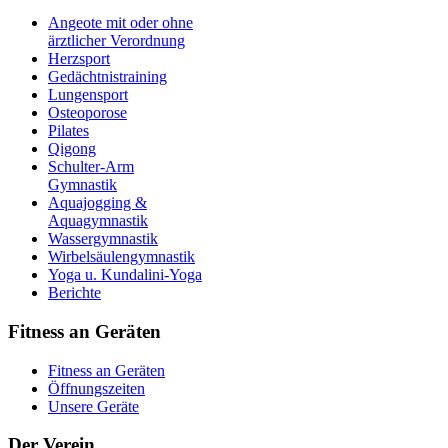
Angeote mit oder ohne
ärztlicher Verordnung
Herzsport
Gedächtnistraining
Lungensport
Osteoporose
Pilates
Qigong
Schulter-Arm
Gymnastik
Aquajogging &
Aquagymnastik
Wassergymnastik
Wirbelsäulengymnastik
Yoga u. Kundalini-Yoga
Berichte
Fitness an Geräten
Fitness an Geräten
Öffnungszeiten
Unsere Geräte
Der Verein